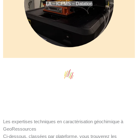
LA – ICPMS – Datation
Les expertises techniques en caractérisation géochimique à
GeoRessources
Ci-dessous, classées par plateforme, vous trouverez les