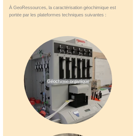
À GeoRessources, la caractérisation géochimique est
portée par les plateformes techniques suivantes :
Géochimie organique