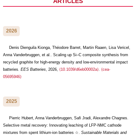
2026
Denis Dienguila Kionga, Théodore Barret, Martin Raaen, Lisa Vericel,
Anna Vanderbruggen, et al.. Scaling up Si–C composite synthesis from
recycled graphite for high-energy density and low-environmental impact
batteries.
EES Batteries
, 2026,
⟨10.1039/d6eb00002a⟩
.
⟨cea-
05695946⟩
2025
Pierric Hubert, Anna Vanderbruggen, Safi Jradi, Alexandre Chagnes.
Selective metal recovery: Innovating leaching of LFP-NMC cathode
mixtures from spent lithium-ion batteries ☆.
Sustainable Materials and