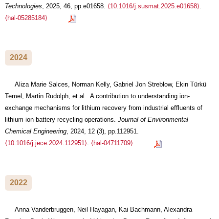
Technologies
, 2025, 46, pp.e01658.
⟨10.1016/j.susmat.2025.e01658⟩
.
⟨hal-05285184⟩
2024
Aliza Marie Salces, Norman Kelly, Gabriel Jon Streblow, Ekin Türkü
Temel, Martin Rudolph, et al.. A contribution to understanding ion-
exchange mechanisms for lithium recovery from industrial effluents of
lithium-ion battery recycling operations.
Journal of Environmental
Chemical Engineering
, 2024, 12 (3), pp.112951.
⟨10.1016/j.jece.2024.112951⟩
.
⟨hal-04711709⟩
2022
Anna Vanderbruggen, Neil Hayagan, Kai Bachmann, Alexandra