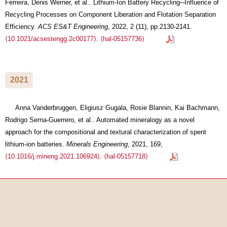
Ferreira, Denis Werner, et al.. Lithium-Ion Battery Recycling─Influence of
Recycling Processes on Component Liberation and Flotation Separation
Efficiency.
ACS ES&T Engineering
, 2022, 2 (11), pp.2130-2141.
⟨10.1021/acsestengg.2c00177⟩
.
⟨hal-05157736⟩
2021
Anna Vanderbruggen, Eligiusz Gugala, Rosie Blannin, Kai Bachmann,
Rodrigo Serna-Guerrero, et al.. Automated mineralogy as a novel
approach for the compositional and textural characterization of spent
lithium-ion batteries.
Minerals Engineering
, 2021, 169,
⟨10.1016/j.mineng.2021.106924⟩
.
⟨hal-05157718⟩