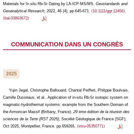
Materials for In situ Rb-Sr Dating by LA-ICP-MS/MS.
Geostandards and
Geoanalytical Research
, 2022, 46 (4), pp.645-671.
⟨10.1111/ggr.12456⟩
.
⟨hal-03863672⟩
COMMUNICATION DANS UN CONGRÈS
2025
Yujin Jegal, Christophe Ballouard, Chantal Peiffert, Philippe Boulvais,
Camille Dusséaux, et al.. Application of in-situ Rb-Sr isotopic system on
magmatic-hydrothermal systems: example from the Southern Domain of
the Armorican Massif (Brittany, France).
29 ème édition de la réunion des
sciences de la Terre (RST 2025)
, Société Géologique de France (SGF),
Oct 2025, Montpellier, France. pp.659265.
⟨insu-05350771⟩