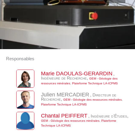
Responsables
Marie
DAOULAS-GERARDIN
,
Ingénieure de Recherche
,
GEM - Géologie des
ressources minérales
,
Plateforme Technique LA-ICPMS
Julien
MERCADIER
,
Directeur de
Recherche
,
GEM - Géologie des ressources minérales
,
Plateforme Technique LA-ICPMS
Chantal
PEIFFERT
,
Ingénieure d’Études
,
GEM - Géologie des ressources minérales
,
Plateforme
Technique LA-ICPMS