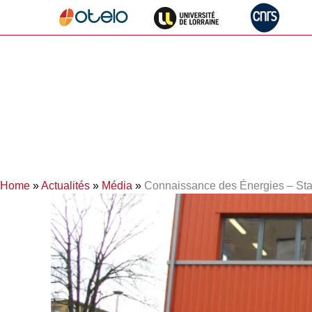
Aller
au
contenu
Home
»
Actualités
»
Média
»
Connaissance des Énergies – Sta