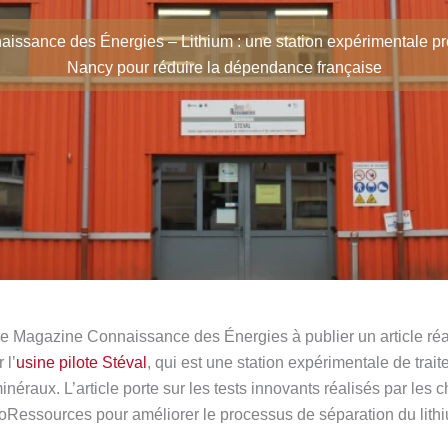
issance des Énergies – Lithium : une station expérimentale p
Nancy pour réduire la dépendance française
 le Magazine Connaissance des Énergies à publier un article réa
 l’
usine pilote Stéval
, qui est une station expérimentale de trait
inéraux. L’article porte sur les tests innovants réalisés par les 
Ressources pour améliorer le processus de séparation du lith