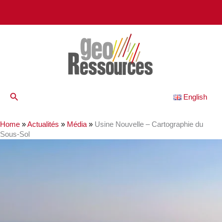
Aller
au
contenu
Rechercher
English
Home
»
Actualités
»
Média
»
Usine Nouvelle – Cartographie du
Sous-Sol